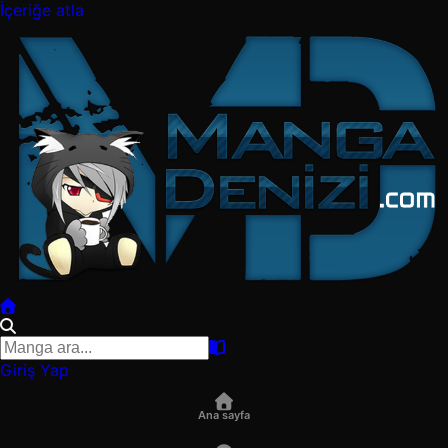
İçeriğe atla
Giriş Yap
Ana sayfa