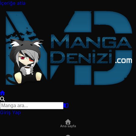
İçeriğe atla
Giriş Yap
Ana sayfa