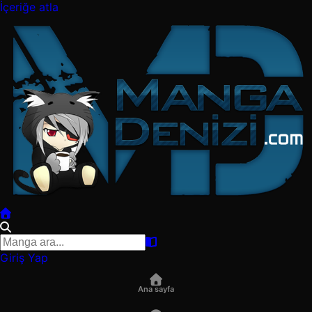
İçeriğe atla
Giriş Yap
Ana sayfa