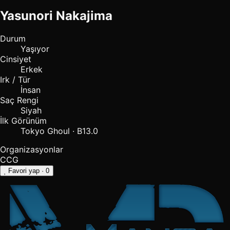
Yasunori Nakajima
Durum
Yaşıyor
Cinsiyet
Erkek
Irk / Tür
İnsan
Saç Rengi
Siyah
İlk Görünüm
Tokyo Ghoul · B13.0
Organizasyonlar
CCG
Favori yap
· 0