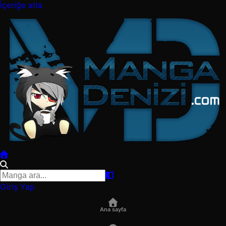
İçeriğe atla
Giriş Yap
Ana sayfa