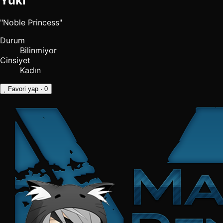
Yuki
"Noble Princess"
Durum
Bilinmiyor
Cinsiyet
Kadın
Favori yap
· 0