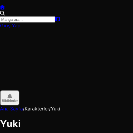
Giriş Yap
Bildirimler
Ana Sayfa
/
Karakterler
/
Yuki
Yuki