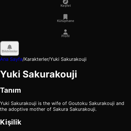
Keşfet
Kütüphane
Profil
Bildirimler
Ana Sayfa
/
Karakterler
/
Yuki Sakurakouji
Yuki Sakurakouji
Tanım
Yuki Sakurakouji is the wife of Goutoku Sakurakouji and
the adoptive mother of Sakura Sakurakouji.
Kişilik