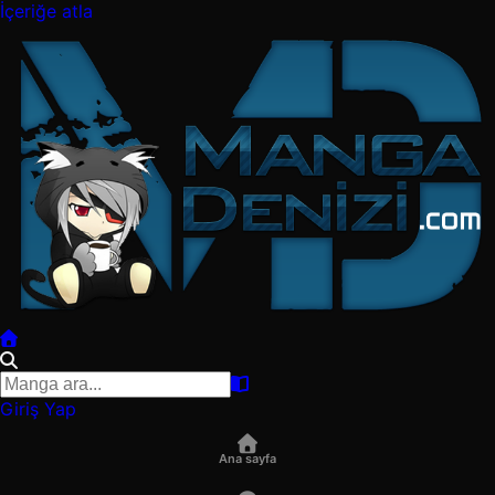
İçeriğe atla
Giriş Yap
Ana sayfa