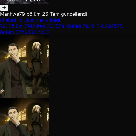
Manhwa
79 bölüm
26 Tem güncellendi
I Failed to Oust the Villain!
79.
Bölüm 79
12 Kas 2025
78.
Bölüm 78
26 Eki 2025
77.
Bölüm 77
26 Eki 2025