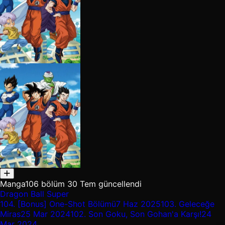
Manga
106 bölüm
30 Tem güncellendi
Dragon Ball Super
104.
[Bonus] One-Shot Bölümü
7 Haz 2025
103.
Geleceğe
Miras
25 Mar 2024
102.
Son Goku, Son Gohan'a Karşı!
24
Mar 2024