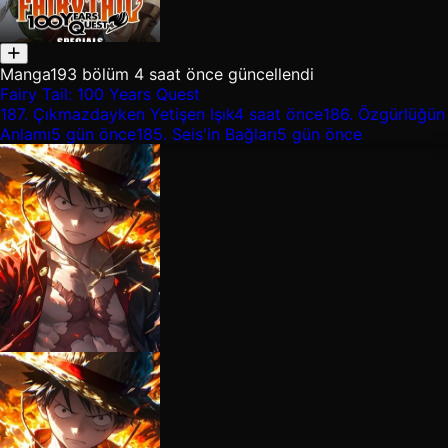
Manga
193 bölüm
4 saat önce güncellendi
Fairy Tail: 100 Years Quest
187.
Çıkmazdayken Yetişen Işık
4 saat önce
186.
Özgürlüğün
Anlamı
5 gün önce
185.
Seis'in Bağları
5 gün önce