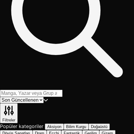
Filtreler
Popüler kategoriler
Aksiyon
Bilim Kurgu
Doğaüstü
Dövüş Sanatları
Dram
Ecchi
Fantastik
Gerilim
Gizem