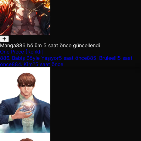
Manga
886 bölüm
5 saat önce güncellendi
One Piece [Renkli]
886.
Babiş Böyle Yaşıyor
5 saat önce
885.
Brulee!!!
5 saat
önce
884.
Kim?
5 saat önce