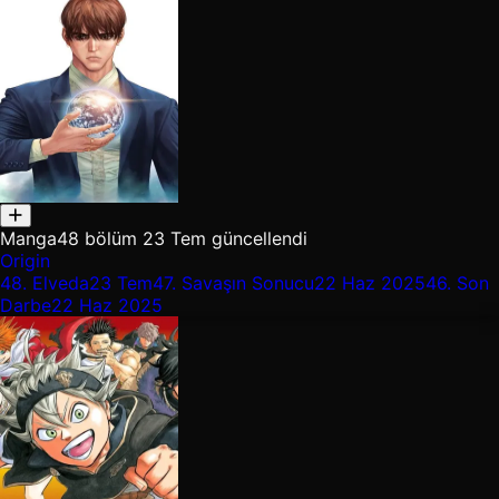
Manga
48 bölüm
23 Tem güncellendi
Origin
48.
Elveda
23 Tem
47.
Savaşın Sonucu
22 Haz 2025
46.
Son
Darbe
22 Haz 2025