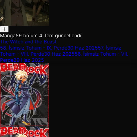
Manga
59 bölüm
4 Tem güncellendi
The Witch and the Beast
58.
İsimsiz Tohum - IX. Perde
30 Haz 2025
57.
İsimsiz
Tohum - VIII. Perde
30 Haz 2025
56.
İsimsiz Tohum - VII.
Perde
29 Haz 2025