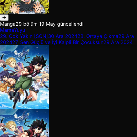
Manga
29 bölüm
19 May güncellendi
MamaYuyu
29.
Çok Yakın [SON]
30 Ara 2024
28.
Ortaya Çıkma
29 Ara
2024
27.
Sen Güçlü ve İyi Kalpli Bir Çocuksun
29 Ara 2024