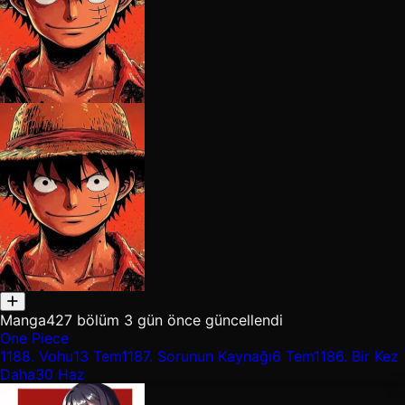
Manga
427 bölüm
3 gün önce güncellendi
One Piece
1188.
Vohu
13 Tem
1187.
Sorunun Kaynağı
6 Tem
1186.
Bir Kez
Daha
30 Haz