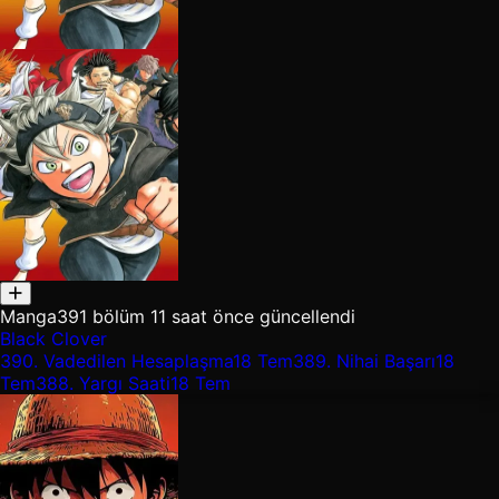
Manga
391 bölüm
11 saat önce güncellendi
Black Clover
390.
Vadedilen Hesaplaşma
18 Tem
389.
Nihai Başarı
18
Tem
388.
Yargı Saati
18 Tem