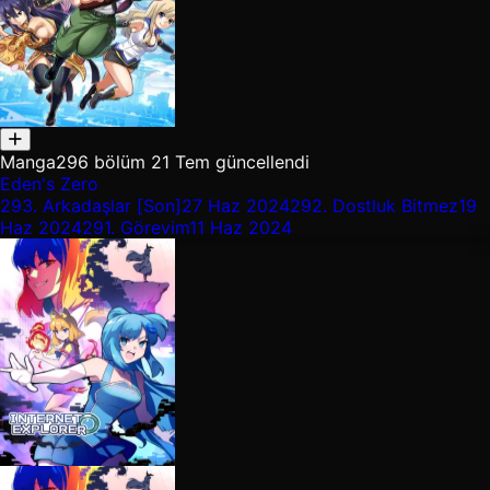
Manga
296 bölüm
21 Tem güncellendi
Eden's Zero
293.
Arkadaşlar [Son]
27 Haz 2024
292.
Dostluk Bitmez
19
Haz 2024
291.
Görevim
11 Haz 2024