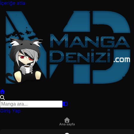
İçeriğe atla
Giriş Yap
Ana sayfa