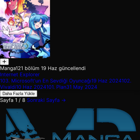
Manga
121 bölüm
19 Haz güncellendi
Internet Explorer
103.
Microsoft'un En Sevdiği Oyuncağı
19 Haz 2024
102.
Vivaldi
10 Haz 2024
101.
Plan
31 May 2024
Daha Fazla Yükle
Sayfa 1 / 8
Sonraki Sayfa →