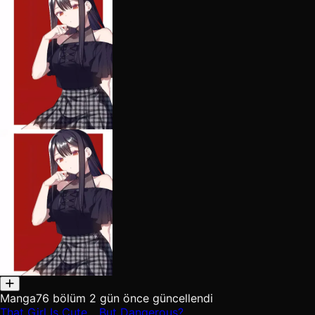
Manga
76 bölüm
2 gün önce güncellendi
That Girl Is Cute... But Dangerous?