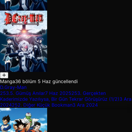
Manga
36 bölüm
5 Haz güncellendi
D.Gray-Man
253.5.
Gümüş Anılar
7 Haz 2025
253.
Gerçekten
Kaderimizde Yazılıysa, Bir Gün Tekrar Görüşürüz (1/2)
3 Ara
2024
252.
Diğer Küçük Bookman
3 Ara 2024