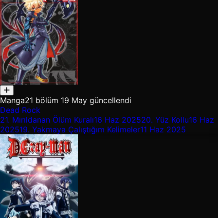
Manga
21 bölüm
19 May güncellendi
Dead Rock
21.
Mırıldanan Ölüm Kuralı
16 Haz 2025
20.
Yüz Kollu
16 Haz
2025
19.
Yakmaya Çalıştığım Kelimeler
11 Haz 2025