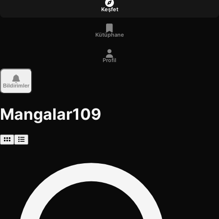
Keşfet
Kütüphane
Profil
Bildirimler
Mangalar
109