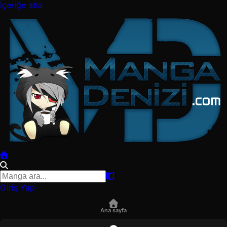
İçeriğe atla
Giriş Yap
Ana sayfa