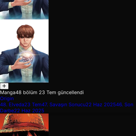
Manga
48 bölüm
23 Tem güncellendi
Origin
48.
Elveda
23 Tem
47.
Savaşın Sonucu
22 Haz 2025
46.
Son
Darbe
22 Haz 2025