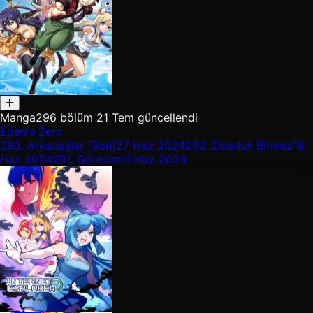
Manga
296 bölüm
21 Tem güncellendi
Eden's Zero
293.
Arkadaşlar [Son]
27 Haz 2024
292.
Dostluk Bitmez
19
Haz 2024
291.
Görevim
11 Haz 2024