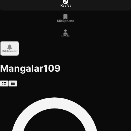
Keşfet
Kütüphane
Profil
Bildirimler
Mangalar
109