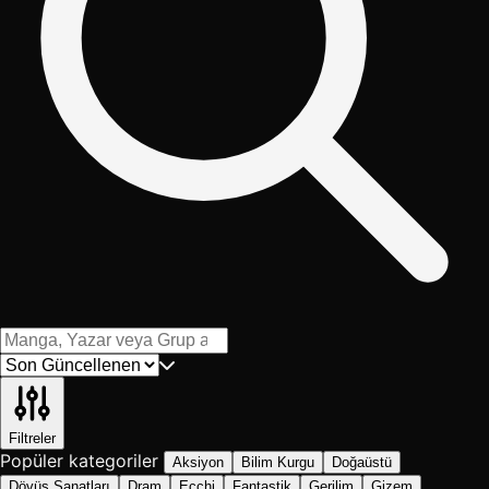
Filtreler
Popüler kategoriler
Aksiyon
Bilim Kurgu
Doğaüstü
Dövüş Sanatları
Dram
Ecchi
Fantastik
Gerilim
Gizem