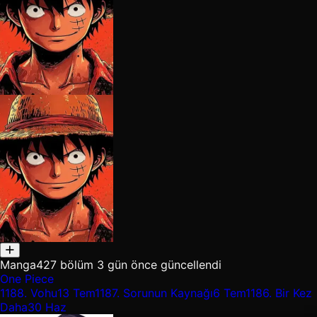
Manga
427 bölüm
3 gün önce güncellendi
One Piece
1188.
Vohu
13 Tem
1187.
Sorunun Kaynağı
6 Tem
1186.
Bir Kez
Daha
30 Haz