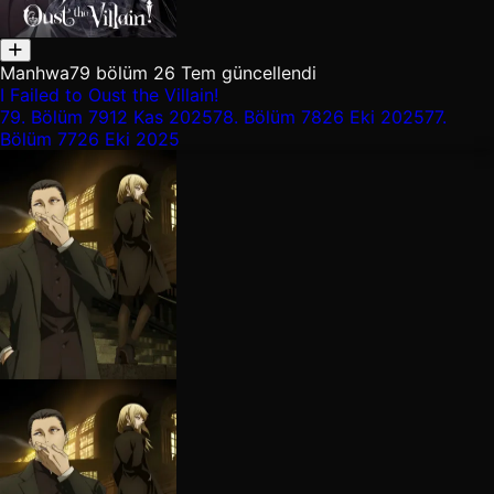
Manhwa
79 bölüm
26 Tem güncellendi
I Failed to Oust the Villain!
79.
Bölüm 79
12 Kas 2025
78.
Bölüm 78
26 Eki 2025
77.
Bölüm 77
26 Eki 2025