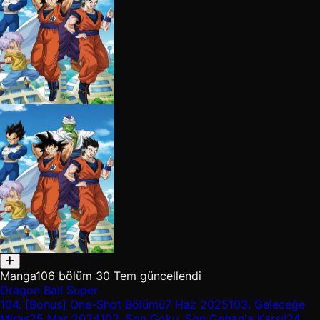
Manga
106 bölüm
30 Tem güncellendi
Dragon Ball Super
104.
[Bonus] One-Shot Bölümü
7 Haz 2025
103.
Geleceğe
Miras
25 Mar 2024
102.
Son Goku, Son Gohan'a Karşı!
24