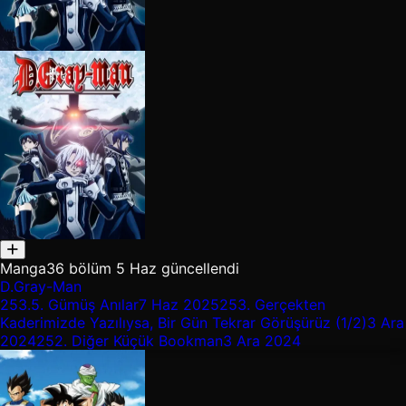
Manga
36 bölüm
5 Haz güncellendi
D.Gray-Man
253.5.
Gümüş Anılar
7 Haz 2025
253.
Gerçekten
Kaderimizde Yazılıysa, Bir Gün Tekrar Görüşürüz (1/2)
3 Ara
2024
252.
Diğer Küçük Bookman
3 Ara 2024