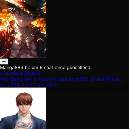
Manga
886 bölüm
9 saat önce güncellendi
One Piece [Renkli]
886.
Babiş Böyle Yaşıyor
9 saat önce
885.
Brulee!!!
9 saat
önce
884.
Kim?
9 saat önce