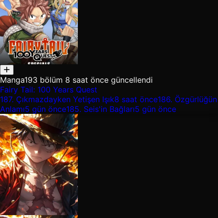
Manga
193 bölüm
8 saat önce güncellendi
Fairy Tail: 100 Years Quest
187.
Çıkmazdayken Yetişen Işık
8 saat önce
186.
Özgürlüğün
Anlamı
5 gün önce
185.
Seis'in Bağları
5 gün önce