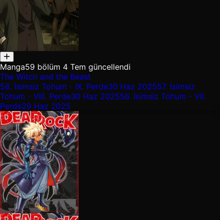
Manga
59 bölüm
4 Tem güncellendi
The Witch and the Beast
58.
İsimsiz Tohum - IX. Perde
30 Haz 2025
57.
İsimsiz
Tohum - VIII. Perde
30 Haz 2025
56.
İsimsiz Tohum - VII.
Perde
29 Haz 2025