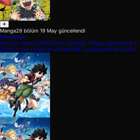
Manga
29 bölüm
19 May güncellendi
MamaYuyu
29.
Çok Yakın [SON]
30 Ara 2024
28.
Ortaya Çıkma
29 Ara
2024
27.
Sen Güçlü ve İyi Kalpli Bir Çocuksun
29 Ara 2024