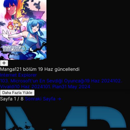
Manga
121 bölüm
19 Haz güncellendi
Internet Explorer
103.
Microsoft'un En Sevdiği Oyuncağı
19 Haz 2024
102.
Vivaldi
10 Haz 2024
101.
Plan
31 May 2024
Daha Fazla Yükle
Sayfa 1 / 8
Sonraki Sayfa →