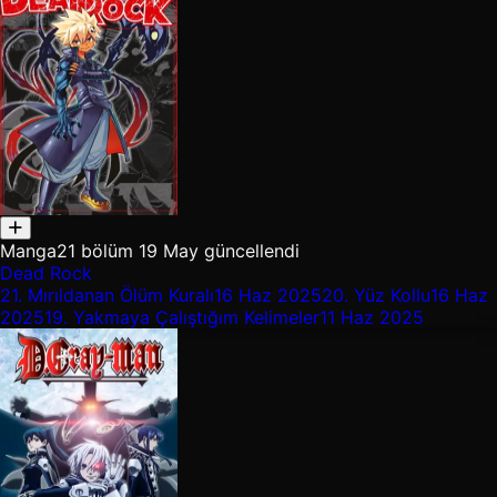
Manga
21 bölüm
19 May güncellendi
Dead Rock
21.
Mırıldanan Ölüm Kuralı
16 Haz 2025
20.
Yüz Kollu
16 Haz
2025
19.
Yakmaya Çalıştığım Kelimeler
11 Haz 2025