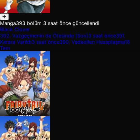
Manga
393 bölüm
3 saat önce güncellendi
Black Clover
392.
Vazgeçmenin de Ötesinde [Son]
3 saat önce
391.
Karara Varıldı
3 saat önce
390.
Vadedilen Hesaplaşma
18
Tem