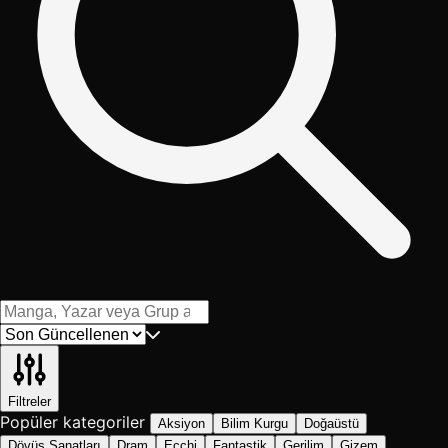
Filtreler
Popüler kategoriler
Aksiyon
Bilim Kurgu
Doğaüstü
Dövüş Sanatları
Dram
Ecchi
Fantastik
Gerilim
Gizem