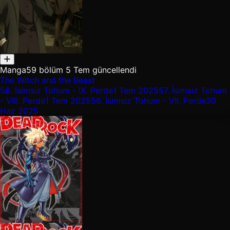
Manga
59 bölüm
5 Tem güncellendi
The Witch and the Beast
58.
İsimsiz Tohum - IX. Perde
1 Tem 2025
57.
İsimsiz Tohum
- VIII. Perde
1 Tem 2025
56.
İsimsiz Tohum - VII. Perde
30
Haz 2025