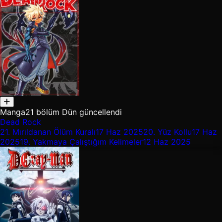
Manga
21 bölüm
Dün güncellendi
Dead Rock
21.
Mırıldanan Ölüm Kuralı
17 Haz 2025
20.
Yüz Kollu
17 Haz
2025
19.
Yakmaya Çalıştığım Kelimeler
12 Haz 2025