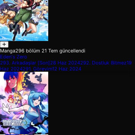
Manga
296 bölüm
21 Tem güncellendi
Eden's Zero
293.
Arkadaşlar [Son]
28 Haz 2024
292.
Dostluk Bitmez
19
Haz 2024
291.
Görevim
12 Haz 2024