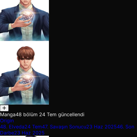
Manga
48 bölüm
24 Tem güncellendi
Origin
48.
Elveda
24 Tem
47.
Savaşın Sonucu
23 Haz 2025
46.
Son
Darbe
23 Haz 2025