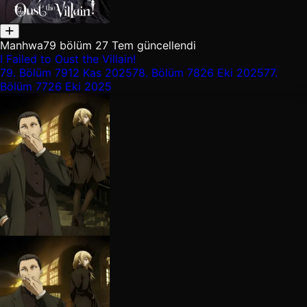
Manhwa
79 bölüm
27 Tem güncellendi
I Failed to Oust the Villain!
79.
Bölüm 79
12 Kas 2025
78.
Bölüm 78
26 Eki 2025
77.
Bölüm 77
26 Eki 2025