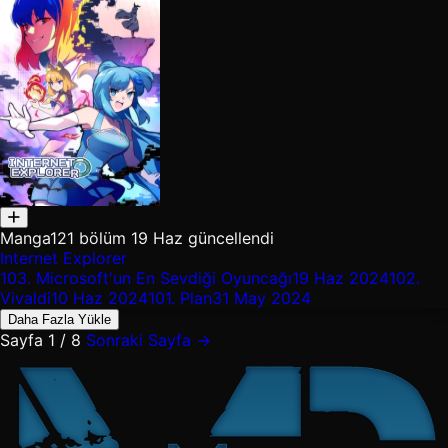
Manga
121 bölüm
19 Haz güncellendi
Internet Explorer
103.
Microsoft'un En Sevdiği Oyuncağı
19 Haz 2024
102.
Vivaldi
10 Haz 2024
101.
Plan
31 May 2024
Daha Fazla Yükle
Sayfa 1 / 8
Sonraki Sayfa →