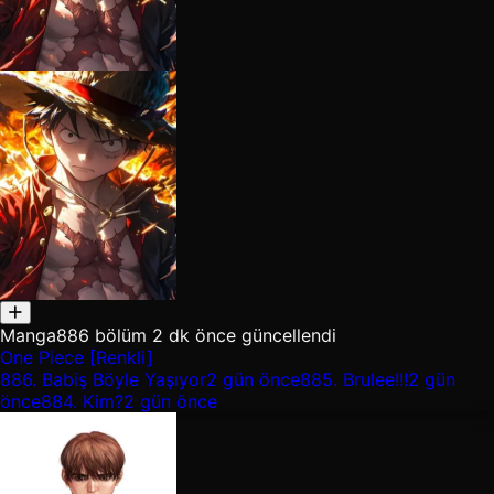
Manga
886 bölüm
2 dk önce güncellendi
One Piece [Renkli]
886.
Babiş Böyle Yaşıyor
2 gün önce
885.
Brulee!!!
2 gün
önce
884.
Kim?
2 gün önce