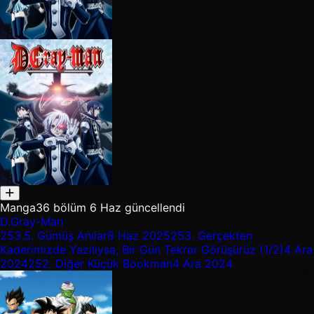
Manga
36 bölüm
6 Haz güncellendi
D.Gray-Man
253.5.
Gümüş Anılar
8 Haz 2025
253.
Gerçekten
Kaderimizde Yazılıysa, Bir Gün Tekrar Görüşürüz (1/2)
4 Ara
2024
252.
Diğer Küçük Bookman
4 Ara 2024