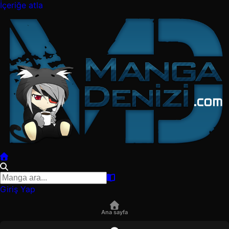
İçeriğe atla
Giriş Yap
Ana sayfa