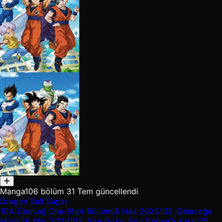
Manga
106 bölüm
31 Tem güncellendi
Dragon Ball Super
104.
[Bonus] One-Shot Bölümü
8 Haz 2025
103.
Geleceğe
Miras
26 Mar 2024
102.
Son Goku, Son Gohan'a Karşı!
25