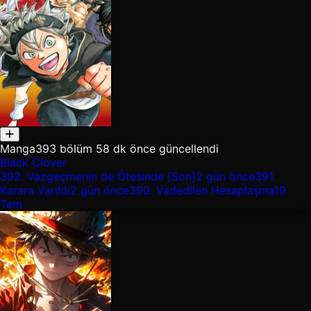
Manga
393 bölüm
58 dk önce güncellendi
Black Clover
392.
Vazgeçmenin de Ötesinde [Son]
2 gün önce
391.
Karara Varıldı
2 gün önce
390.
Vadedilen Hesaplaşma
19
Tem