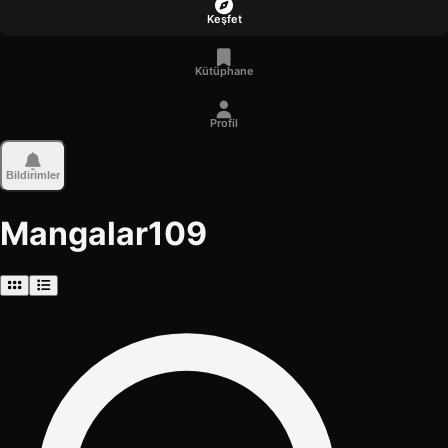
Keşfet
Kütüphane
Profil
Bildirimler
Mangalar
109