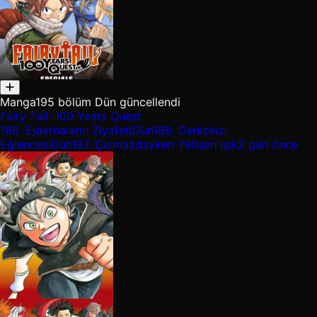
Manga
195 bölüm
Dün güncellendi
Fairy Tail: 100 Years Quest
189.
Ejderhaların Ziyafeti
Dün
188.
Denizkızı
Eğlencesi
Dün
187.
Çıkmazdayken Yetişen Işık
2 gün önce