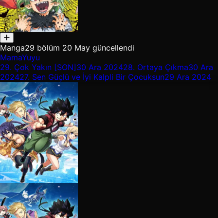
Manga
29 bölüm
20 May güncellendi
MamaYuyu
29.
Çok Yakın [SON]
30 Ara 2024
28.
Ortaya Çıkma
30 Ara
2024
27.
Sen Güçlü ve İyi Kalpli Bir Çocuksun
29 Ara 2024