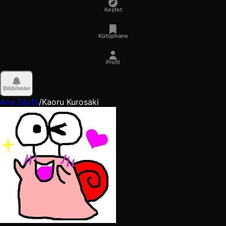
Keşfet
Kütüphane
Profil
Bildirimler
Ana Sayfa
/
Kaoru Kurosaki