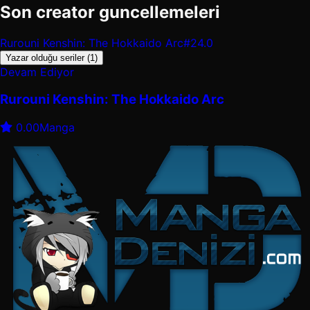
Son creator guncellemeleri
Rurouni Kenshin: The Hokkaido Arc
#24.0
Yazar olduğu seriler (1)
Devam Ediyor
Rurouni Kenshin: The Hokkaido Arc
0.00
Manga