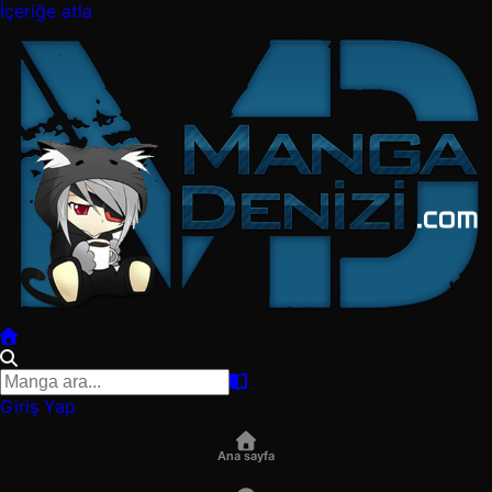
İçeriğe atla
Giriş Yap
Ana sayfa