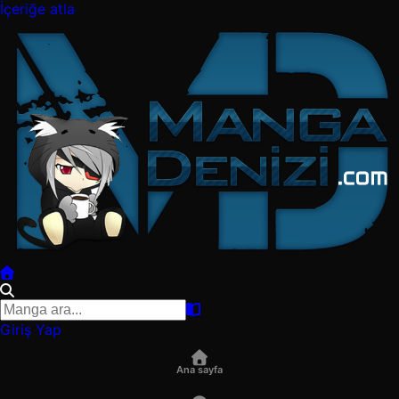
İçeriğe atla
Giriş Yap
Ana sayfa