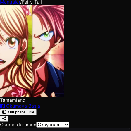
Mangalar
/
Fairy Tail
Tamamlandi
Okumaya Başla
Kütüphane Ekle
Okuma durumun