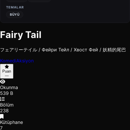
TEMALAR
BÜYÜ
Fairy Tail
フェアリーテイル / Фейри Тейл / Хвост Фей / 妖精的尾巴
Komedi
Aksiyon
Puan
—
Okunma
539 B
Bölüm
238
Kütüphane
7