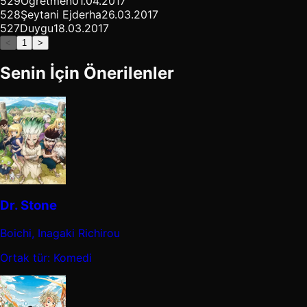
529
Öğretmen
01.04.2017
528
Şeytani Ejderha
26.03.2017
527
Duygu
18.03.2017
<
1
>
Senin İçin Önerilenler
Dr. Stone
Boichi, Inagaki Richirou
Ortak tür: Komedi