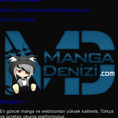
Shin Araki, Kishida Koara, Morisawa Haruyuki
Ortak tür: Komedi
MangaDenizi
En güncel manga ve webtoonları yüksek kalitede, Türkçe
ve ücretsiz okuma platformunuz.