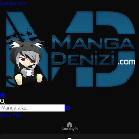
İçeriğe atla
Giriş Yap
Ana sayfa