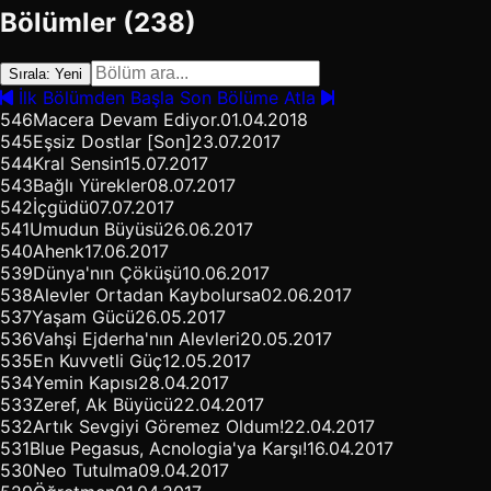
Bölümler (238)
Sırala: Yeni
İlk Bölümden Başla
Son Bölüme Atla
546
Macera Devam Ediyor.
01.04.2018
545
Eşsiz Dostlar [Son]
23.07.2017
544
Kral Sensin
15.07.2017
543
Bağlı Yürekler
08.07.2017
542
İçgüdü
07.07.2017
541
Umudun Büyüsü
26.06.2017
540
Ahenk
17.06.2017
539
Dünya'nın Çöküşü
10.06.2017
538
Alevler Ortadan Kaybolursa
02.06.2017
537
Yaşam Gücü
26.05.2017
536
Vahşi Ejderha'nın Alevleri
20.05.2017
535
En Kuvvetli Güç
12.05.2017
534
Yemin Kapısı
28.04.2017
533
Zeref, Ak Büyücü
22.04.2017
532
Artık Sevgiyi Göremez Oldum!
22.04.2017
531
Blue Pegasus, Acnologia'ya Karşı!
16.04.2017
530
Neo Tutulma
09.04.2017