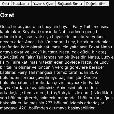
Özet
Karakterler
Yazar & Çizer
Bağlantılı Seriler
Değerlendirme
Özet
Genç bir büyücü olan Lucy’nin hayali, Fairy Tail loncasına
katılmaktır. Seyahati sırasında Natsu adında genç bir
adamla karşılaşır. Natsu’ya hayallerini anlatır ve yoluna
devam eder. Ancak bir süre sonra Lucy, birtakım adamlar
tarafından köle olarak satılması için yakalanır. Fakat Natsu
ortaya çıkar ve Lucy’i kurtarır. Natsu çok güçlü bir ateş
büyücüsü ve Fairy Tail loncasının bir üyesidir. Natsu, Lucy’e
Fairy Tail’e katılmasını teklif eder. Böylece Natsu ve Lucy
bir takım olurlar ve loncanın verdiği görevlere beraber
katılırlar. Fairy Tail mangası sitemiz tarafından 309.
bölümden sonrası çevirilmeye başlanmıştır. Önceki
bölümler sitemiz tarafından çevirilmeyecektir. Farklı
kaynaklardan okuyabilirsiniz. Animesini takip eden
arkadaşlar, sitemizden ( http://fairytailizle.com ) izledikleri
son bölüme girerek, animenin mangadaki bölüm karşılığına
bakabilirler. Animesinin 277. bölümü izlemiş arkadaşlar
mangaya 420. bölümden okumaya başlayabilirler.