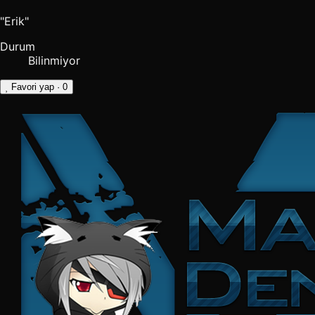
"Erik"
Durum
Bilinmiyor
Favori yap
· 0