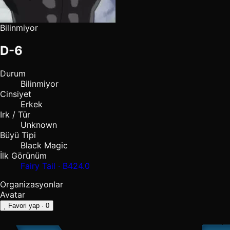
Bilinmiyor
D-6
Durum
Bilinmiyor
Cinsiyet
Erkek
Irk / Tür
Unknown
Büyü Tipi
Black Magic
İlk Görünüm
Fairy Tail · B424.0
Organizasyonlar
Avatar
Favori yap
· 0