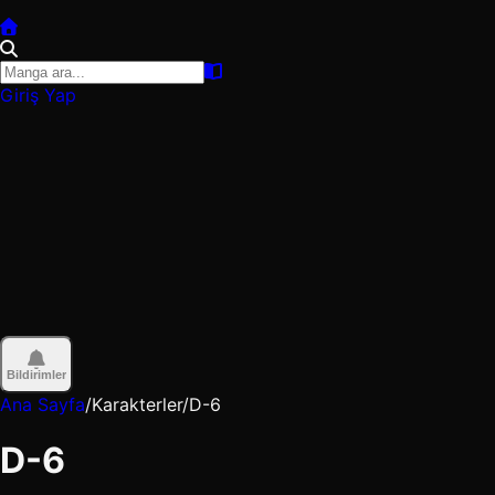
Giriş Yap
Bildirimler
Ana Sayfa
/
Karakterler
/
D-6
D-6