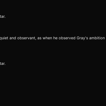
ar.
quiet and observant, as when he observed Gray's ambition t
ar.