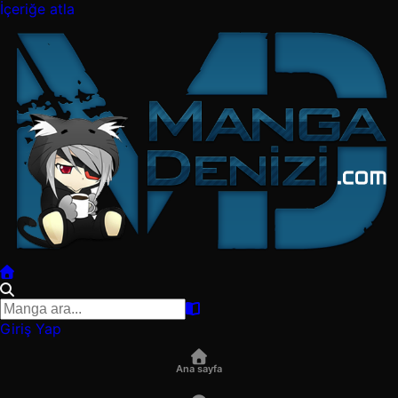
İçeriğe atla
Giriş Yap
Ana sayfa