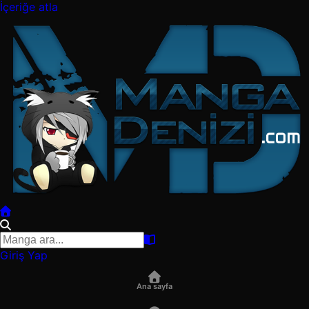
İçeriğe atla
Giriş Yap
Ana sayfa