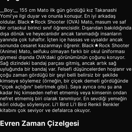
__Boy:__ 155 cm Mato ilk gün gördüğü kız Takanashi
Yomi'ye ilgi duyar ve onunla konuşur. En iyi arkadaş
oldular. Black★Rock Shooter (OVA) Mato, masum ve saf
bir ortaokul birinci sınıf öğrencisidir. Dışarıdan bakıldığında
dışa dönük ve heyecanlıdır ancak tanımadığı insanların
yanında çok tuhaftır. İçten içe hassas ve uysaldır ancak
sonunda cesaret kazanmayı öğrenir. Black★Rock Shooter
(Anime) Mato, seifuku olmayan farklı bir okul üniforması
giymesi dışında OVA'daki görünümünün çoğunu koruyor.
Sağ dizindeki bandaj parçası gitmiş, ancak artık sağ
uyluğunda bir bandaj var. Felsefi düşüncelerden hoşlanır ve
çoğu zaman gördüğü bir şeyi belli belirsiz bir şekilde
kimseye söylemez (örneğin, bir çiçek demeti gördüğünde
"çiçek açtığını" belirtmek gibi). Saya ayrıca onu şu ana
kadar hiç kimseden nefret etmemiş veya kimsenin ondan
nefret etmemiş biri olarak tanımlıyor. En sevdiği yemeğin
köri olduğu söyleniyor. Li'l Bird Li'l Bird Renkli Renkler
kitabını çok seviyor ve defalarca okuyor.
Evren Zaman Çizelgesi