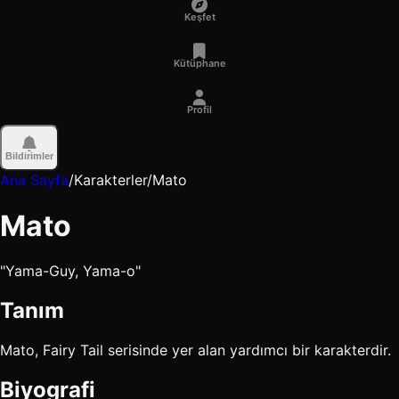
Keşfet
Kütüphane
Profil
Bildirimler
Ana Sayfa
/
Karakterler
/
Mato
Mato
"Yama-Guy, Yama-o"
Tanım
Mato, Fairy Tail serisinde yer alan yardımcı bir karakterdir.
Biyografi