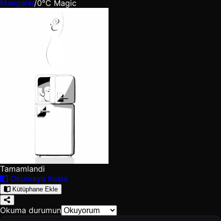
Mangalar
/
0°C Magic
Tamamlandi
Okumaya Başla
Kütüphane Ekle
Okuma durumun