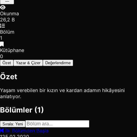
—
Okunma
26,2 B
Bölüm
1
Kütüphane
0
Özet
Yazar & Çizer
Değerlendirme
Özet
Yaşam verebilen bir kızın ve kardan adamın hikâyesini
anlatıyor.
Bölümler (1)
Sırala: Yeni
İlk Bölümden Başla
1
25.02.2020