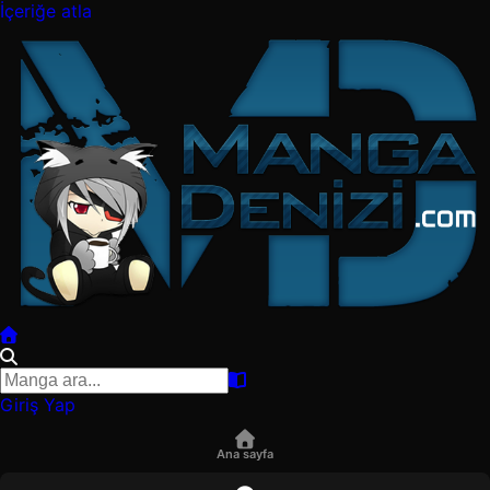
İçeriğe atla
Giriş Yap
Ana sayfa