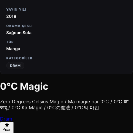
YAYIN YILI
2018
OKUMA ŞEKLI
Sağdan Sola
TÜR
Manga
KATEGORILER
DRAM
0°C Magic
Zero Degrees Celsius Magic / Ma magie par 0°C / 0°C का
जादू / 0°C Ka Magic / 0℃の魔法 / 0°C의 마법
Dram
Puan