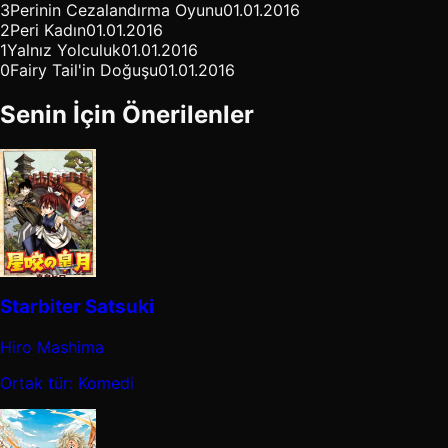
3
Perinin Cezalandırma Oyunu
01.01.2016
2
Peri Kadın
01.01.2016
1
Yalnız Yolculuk
01.01.2016
0
Fairy Tail'in Doğuşu
01.01.2016
Senin İçin Önerilenler
Starbiter Satsuki
Hiro Mashima
Ortak tür: Komedi