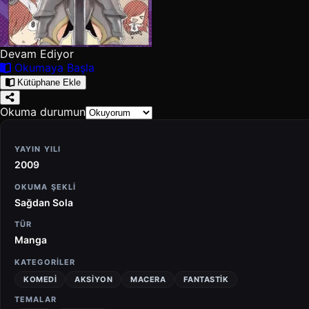
Devam Ediyor
Okumaya Başla
Kütüphane Ekle
Okuma durumun
YAYIN YILI
2009
OKUMA ŞEKLI
Sağdan Sola
TÜR
Manga
KATEGORILER
KOMEDI
AKSIYON
MACERA
FANTASTIK
TEMALAR