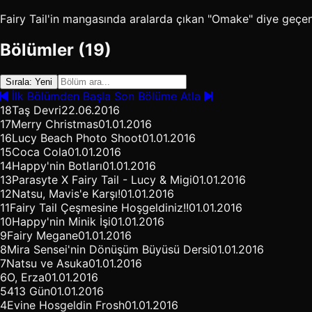
Fairy Tail'in mangasında aralarda çıkan "Omake" diye geçen
Bölümler (19)
Sırala: Yeni
İlk Bölümden Başla
Son Bölüme Atla
18
Taş Devri
22.06.2016
17
Merry Christmas
01.01.2016
16
Lucy Beach Photo Shoot
01.01.2016
15
Coca Cola
01.01.2016
14
Happy'nin Botları
01.01.2016
13
Parasyte X Fairy Tail - Lucy & Migi
01.01.2016
12
Natsu, Mavis'e Karşı!
01.01.2016
11
Fairy Tail Çeşmesine Hoşgeldiniz!!
01.01.2016
10
Happy'nin Minik İşi
01.01.2016
9
Fairy Megane
01.01.2016
8
Mira Sensei'nin Dönüşüm Büyüsü Dersi
01.01.2016
7
Natsu ve Asuka
01.01.2016
6
O, Erza
01.01.2016
5
413 Gün
01.01.2016
4
Evine Hosgeldin Frosh
01.01.2016