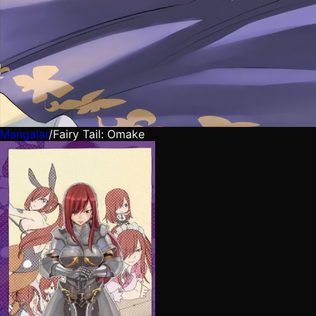
Mangalar
/
Fairy Tail: Omake