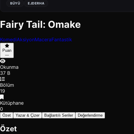
BÜYÜ
EJDERHA
Fairy Tail: Omake
Komedi
Aksiyon
Macera
Fantastik
Puan
—
Okunma
37 B
Bölüm
19
Kütüphane
0
Özet
Yazar & Çizer
Bağlantılı Seriler
Değerlendirme
Özet