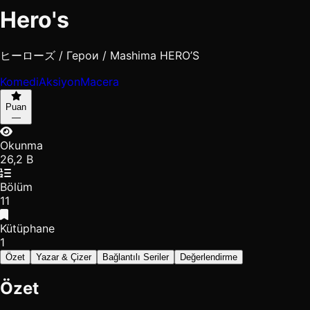
Hero's
ヒーローズ / Герои / Mashima HERO’S
Komedi
Aksiyon
Macera
Puan
—
Okunma
26,2 B
Bölüm
11
Kütüphane
1
Özet
Yazar & Çizer
Bağlantılı Seriler
Değerlendirme
Özet