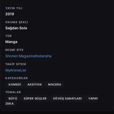
YAYIN YILI
2019
OKUMA ŞEKLI
Sağdan Sola
TÜR
Manga
RESMİ SİTE
Shonen Magazine
Kodansha
TAKİP SİTESİ
MyAnimeList
KATEGORILER
KOMEDI
AKSIYON
MACERA
TEMALAR
BÜYÜ
SÜPER GÜÇLER
DÖVÜŞ SANATLARI
YAPAY
ZEKA