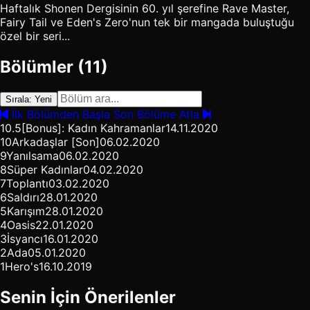
Haftalık Shonen Dergisinin 60. yıl şerefine Rave Master,
Fairy Tail ve Eden's Zero'nun tek bir mangada buluştuğu
özel bir seri...
Bölümler (11)
Sırala: Yeni
İlk Bölümden Başla
Son Bölüme Atla
10.5
[Bonus]: Kadın Kahramanlar
14.11.2020
10
Arkadaşlar [Son]
06.02.2020
9
Yanılsama
06.02.2020
8
Süper Kadınlar
04.02.2020
7
Toplantı
03.02.2020
6
Saldırı
28.01.2020
5
Karışım
28.01.2020
4
Oasis
22.01.2020
3
İsyancı
16.01.2020
2
Ada
05.01.2020
1
Hero's
16.10.2019
Senin İçin Önerilenler