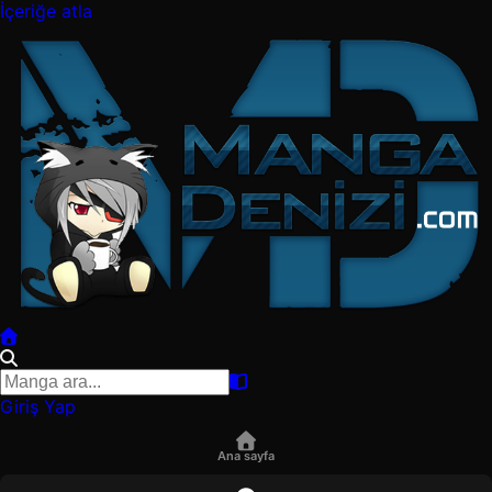
İçeriğe atla
Giriş Yap
Ana sayfa