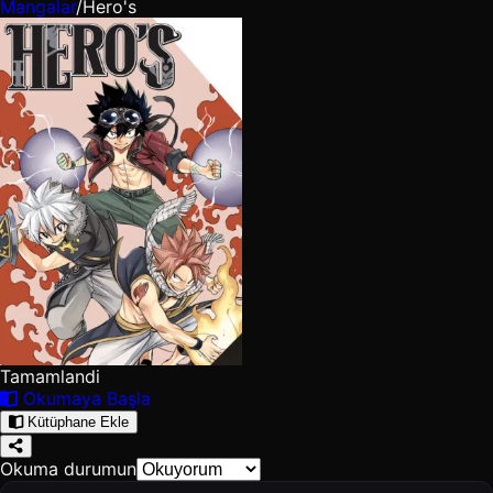
Mangalar
/
Hero's
Tamamlandi
Okumaya Başla
Kütüphane Ekle
Okuma durumun